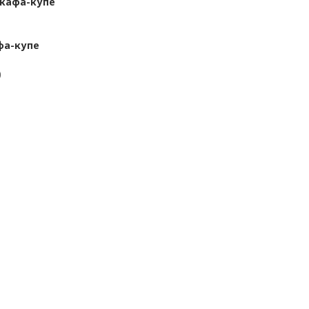
шкафа-купе
фа-купе
)