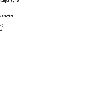
шкафа-купе
фа-купе
м)
)